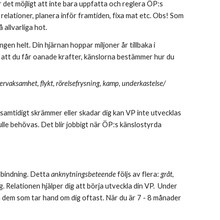
 det möjligt att inte bara uppfatta och reglera ÖP:s 
relationer, planera inför framtiden, fixa mat etc. Obs! Som 
allvarliga hot. 
gen helt. Din hjärnan hoppar miljoner år tillbaka i 
r att du får oanade krafter, känslorna bestämmer hur du 
ervaksamhet, flykt, rörelsefrysning, kamp, underkastelse/ 
amtidigt skrämmer eller skadar dig kan VP inte utvecklas 
kulle behövas. Det blir jobbigt när ÖP:s känslostyrda 
 bindning. Detta 
anknytningsbeteende 
följs av flera: 
gråt, 
 dig. Relationen hjälper dig att börja utveckla din VP.  Under 
 dem som tar hand om dig oftast. När du är 7 - 8 månader 