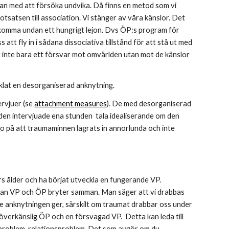
an med att försöka undvika. Då finns en metod som vi 
otsatsen till association. Vi stänger av våra känslor. Det 
  komma undan ett hungrigt lejon. Dvs ÖP:s program för 
tt fly in i sådana dissociativa tillstånd för att stå ut med 
r inte bara ett försvar mot omvärlden utan mot de känslor 
klat en desorganiserad anknytning.
rvjuer (se 
attachment measures
). De med desorganiserad 
den intervjuade ena stunden  tala idealiserande om den 
o på att traumaminnen lagrats in annorlunda och inte 
 ålder och ha börjat utveckla en fungerande VP. 
llan VP och ÖP bryter samman. Man säger att vi drabbas 
e anknytningen ger, särskilt om traumat drabbar oss under 
verkänslig ÖP och en försvagad VP.  Detta kan leda till 
problem, relationsproblem. Det som avgör om du 