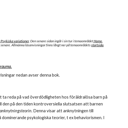
n
 Psykiska variationer
. Den senare sidan ingår i sin tur i temaområdet
 Homo 
senare. Allmänna läsanvisningar finns långt ner på temaområdets 
startsida
. 
trauma
.
nvisningar nedan avser denna bok.
 ta reda på vad överdödligheten hos föräldralösa barn på 
den på den tiden kontroversiella slutsatsen att barnen 
anknytningsteorin
. Denna visar att anknytningen till 
då dominerande psykologiska teorier, t ex behaviorismen. I 