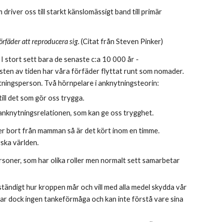
m driver oss till starkt känslomässigt band till primär 
örfäder att reproducera sig
. (Citat från Steven Pinker) 
 stort sett bara de senaste c:a 10 000 år - 
sten av tiden har våra förfäder flyttat runt som nomader. 
ytningsperson. Två hörnpelare i anknytningsteorin: 
ll det som gör oss trygga. 
är anknytningsrelationen, som kan ge oss trygghet.
r bort från mamman så är det kört inom en timme. 
rska världen.
soner, som har olika roller men normalt sett samarbetar 
tändigt hur kroppen mår och vill med alla medel skydda vår 
har dock ingen tankeförmåga och kan inte förstå vare sina 