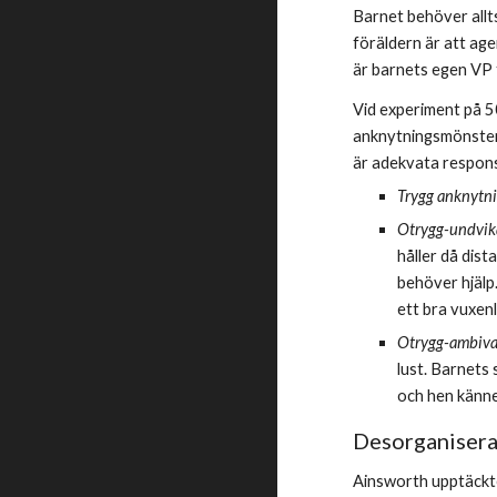
Barnet behöver allt
föräldern är att age
är barnets egen VP f
Vid experiment på 50
anknytningsmönster -
är adekvata respon
Trygg anknytni
Otrygg-undvik
håller då dist
behöver hjälp.
ett bra vuxenl
Otrygg-ambiva
lust. Barnets 
och hen känner
Desorganisera
Ainsworth upptäckte