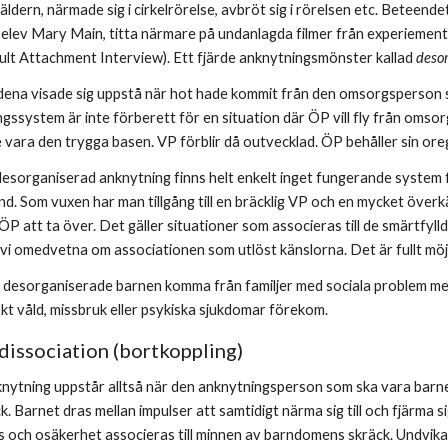
dern, närmade sig i cirkelrörelse, avbröt sig i rörelsen etc. Beteend
elev Mary Main, titta närmare på undanlagda filmer från experiement
dult Attachment Interview). Ett fjärde anknytningsmönster kallad
 deso
ena visade sig uppstå när hot hade kommit från den omsorgsperson so
ssystem är inte förberett för en situation där ÖP vill fly från omsor
e vara den trygga basen. VP förblir då outvecklad. ÖP behåller sin ore
sorganiserad anknytning finns helt enkelt inget fungerande system för
ånd. Som vuxen har man tillgång till en bräcklig VP och en mycket överk
ÖP att ta över. Det gäller situationer som associeras till de smärtfyll
 vi omedvetna om associationen som utlöst känslorna. Det är fullt möjli
e desorganiserade barnen komma från familjer med sociala problem me
kt våld, missbruk eller psykiska sjukdomar förekom.
issociation (bortkoppling) 
ytning uppstår alltså när den anknytningsperson som ska vara barnets
äck. Barnet dras mellan impulser att samtidigt närma sig till och fjärma sig
ss och osäkerhet associeras till minnen av barndomens skräck. Undvikan