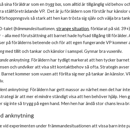
så sina föräldrar som en 
trygg bas
, som alltid är tillgänglig vid behov 
ra ställföreträdande VP.  Det är ju föräldern som förstår hur känslor
örhoppnngsvis så stark att hen kan trösta sig själv och välja bra tank
-talet (
främmandesituationen
, 
strange situation
, förklarat på sid. 3
 alla med förutsättning att barnet hade hyfsad tillgång till förälder.
ser på förälderns beteende och för att egen fungerande VP kommer a
ng 
med tillit och tankar och känslor i samspel. Gynnar bra vuxenliv.
ande anknytning
. Föräldern har tydligt markerat att hen tycker barnet är
ansen och undviker att visa sitt kontaktbehov så ofta. Strategin avser s
 Barnet kommer som vuxen att förlita sig mer på tankar än känslor. VP oc
iv.
lent anknytning
: Föräldern har gett massor av närhet men det har inte
strategi är att mer el mindre ständigt visa att hen behöver hjälp. Hen 
 sig inte så trygg på egen hand. Men hen har ändå stor chans leva bra 
d anknytning
 vid experimenten under främmandesituationen att vissa barn inte pa