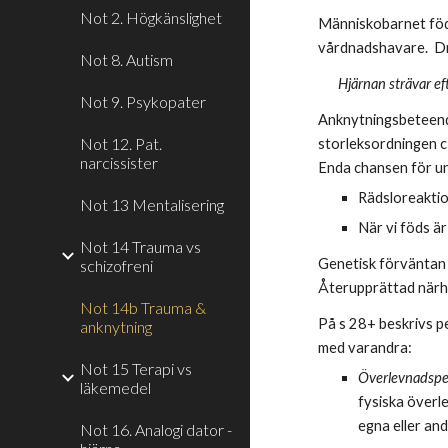
Not 2. Högkänslighet
Människobarnet föd
vårdnadshavare.  Dri
Not 8. Autism
Hjärnan strävar ef
Not 9. Psykopater
Anknytningsbeteende
Not 12. Pat.
storleksordningen c:
narcissister
Enda chansen för un
Rädsloreaktio
Not 13 Mentalisering
När vi föds är
Not 14 Trauma vs
Genetisk förväntan 
schizofreni
Återupprättad närhe
Not 14b Trauma &
På s 28+ beskrivs p
anknytning
med varandra:
Not 15 Terapi vs
Överlevnadspe
läkemedel
fysiska överle
egna eller and
Not 16. Analogi dator -