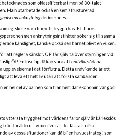
et betecknades som oklassificerbart men på 80-talet 
en. Main utarbetade också en semistrukturerad 
rganiserad anknytning
 definierades.
m eg. skulle vara barnets trygga bas. Ett barns 
gspersonen men anknytningsinstinkter söker sig till samma 
glerade känslighet, kanske också sen barnet blivit en vuxen.
 att reglera känslor. ÖP får själv ta över styrningen vid 
änslig ÖP. En lösning då kan vara att 
undvika 
sådana 
da upplevelserna i det förflutna. Detta undvikande är ett 
gt att leva ett helt liv utan att förstå sambanden.
n en hel del av barnen kom från hem där ekonomin var god 
 yttersta trygghet mot världens faror själv är kärlekslös 
 från föräldern. I vuxenlivet är det lätt att olika 
de av dessa situationer kan då bli en huvudstrategi, som 