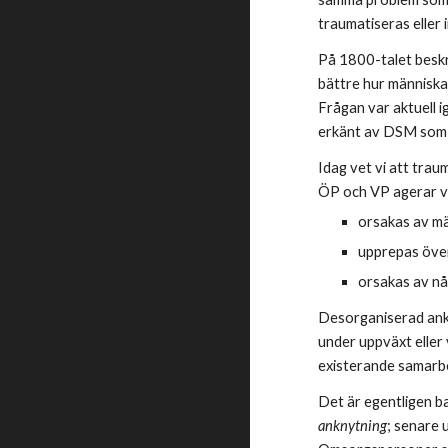
traumatiseras eller
På 1800-talet beskre
bättre hur människan
Frågan var aktuell 
erkänt av DSM som
Idag vet vi att trau
ÖP och VP agerar var
orsakas av mä
upprepas över
orsakas av nå
Desorganiserad ankn
under uppväxt eller 
existerande samarbet
Det är egentligen ba
anknytning
; senare 