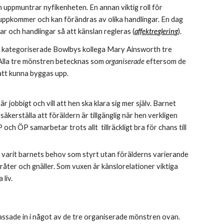
och uppmuntrar nyfikenheten. En annan viktig roll för 
 uppkommer och kan förändras av olika handlingar. En dag 
ar och handlingar så att känslan regleras (
affektreglering
).
9+) kategoriserade Bowlbys kollega Mary Ainsworth tre 
 Alla tre mönstren betecknas som 
organiserade 
eftersom de 
tt kunna byggas upp.
 jobbigt och vill att hen ska klara sig mer själv. Barnet 
äkerställa att föräldern är tillgänglig när hen verkligen 
h ÖP samarbetar trots allt  tillräckligt bra för chans till 
 varit barnets behov som styrt utan förälderns varierande 
gråter och gnäller. Som vuxen är känslorelationer viktiga 
liv. 
ssade in i något av de tre organiserade mönstren ovan. 