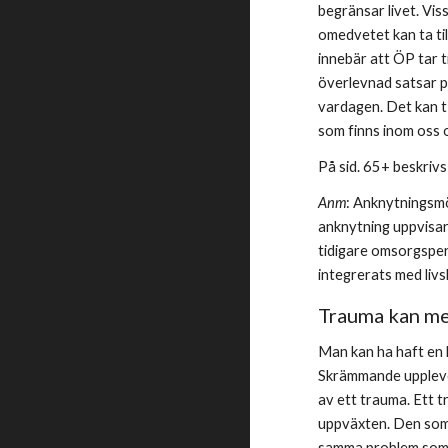
begränsar livet. Vi
omedvetet kan ta til
innebär att ÖP tar 
överlevnad satsar på
vardagen. Det kan t 
som finns inom oss o
På sid. 65+ beskriv
Anm
: Anknytningsmö
anknytning uppvisar 
tidigare omsorgsper
integrerats med livs
Trauma kan me
Man kan ha haft en 
Skrämmande upplevel
av ett trauma. Ett 
uppväxten. Den som t
samma problem som v