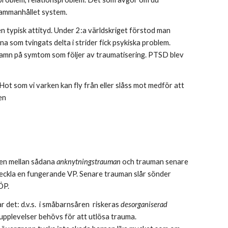
sammanhållet system. 
n typisk attityd. Under 2:a världskriget förstod man 
som tvingats delta i strider fick psykiska problem. 
namn på symtom som följer av traumatisering. PTSD blev 
Hot som vi varken kan fly från eller slåss mot medför att 
en
den mellan sådana 
anknytningstrauman 
och trauman senare 
tveckla en fungerande VP. Senare trauman slår sönder 
ÖP.
det: d.v.s.  i småbarnsåren  riskeras 
desorganiserad  
e upplevelser behövs för att utlösa trauma. 