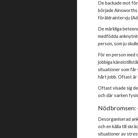
De backade mot föräl
började Ainsworths 
föräldraintervju (A
De märkliga beteend
medfödda anknytning
person, som ju skull
För en person med de
jobbiga känslotillst
situationer som får 
hårt jobb. Oftast är
Oftast visade sig d
och där varken fysis
Nödbromsen: d
Desorganiserad ankn
och en källa till skr
situationer av stre