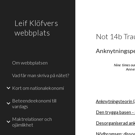
Sk
Leif Klöfvers
webbplats
Not 14b Tra
Anknytningspe
Om webbplatsen
Nine  times ou
Anne
Vad får man skriva på nätet?
Kort om nationalekonomi
Beteendeekonomi till
Anknytningsteorin 
vardags
Den trygga basen - i
Maktrelationer och
Desorganiserad an
ojämlikhet
Nödbromsen: dissoci