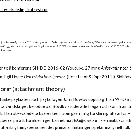
 överkänsligt hotsystem
) 
är länkad från
 ex 11 
under punkt 7 Några provisoriska slutsatser/ Stressreaktioner på sida
andling
, som infördes på webbplatsen 2019-03. Länkar nedan är kontrollerade 2019-12 eller 
välkomna.
:
rg på konferens SN-DD 2016-02 (Youtube, 27 min): 
Anknytning och 
 Egil Linge: 
Den mörka hemligheten
 (
[Josefsson&Linge2011]
). Sidhä
orin (attachment theory)
ittiske psykiatern och psykologen John Bowlby uppdrag  från WHO att
a världskriget berodde på. Bowlby studerade frågan och kom fram till 
k. Han utvecklade också en teori som gav rimlig förklaring till varför - 
t beror på att föräldern ger barnet mat (
skafferiteorin
) - en åsikt som 
n till anknytningspersonen det primära; matningen spelar marginell roll.