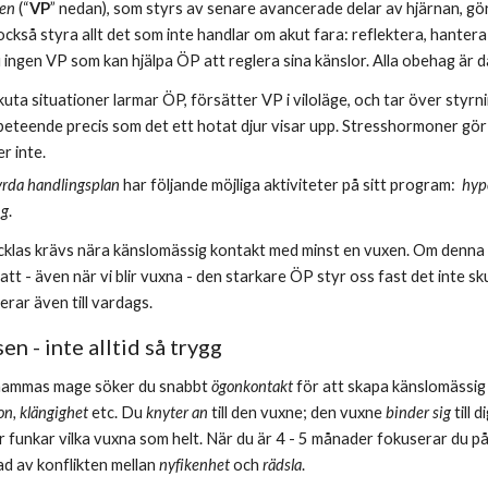
en 
(“
VP
” nedan), som styrs av senare avancerade delar av hjärnan, gör
också styra allt det som inte handlar om akut fara: reflektera, hantera 
ingen VP som kan hjälpa ÖP att reglera sina känslor. Alla obehag är då 
kuta situationer larmar ÖP, försätter VP i viloläge, och tar över styrnin
t beteende precis som det ett hotat djur visar upp. Stresshormoner gö
r inte.
yrda handlingsplan
 har följande möjliga aktiviteter på sitt program:  
hyp
ng
.
cklas krävs nära känslomässig kontakt med minst en vuxen. Om denna s
å att - även när vi blir vuxna - den starkare ÖP styr oss fast det inte s
rar även till vardags.
n - inte alltid så trygg
 mammas mage söker du snabbt 
ögonkontakt 
för att skapa känslomässig
ion, klängighet
 etc. Du 
knyter an 
till den vuxne; den vuxne
 binder sig
 till
r funkar vilka vuxna som helt. När du är 4 - 5 månader fokuserar du på
ad av konflikten mellan 
nyfikenhet 
och 
rädsla
. 