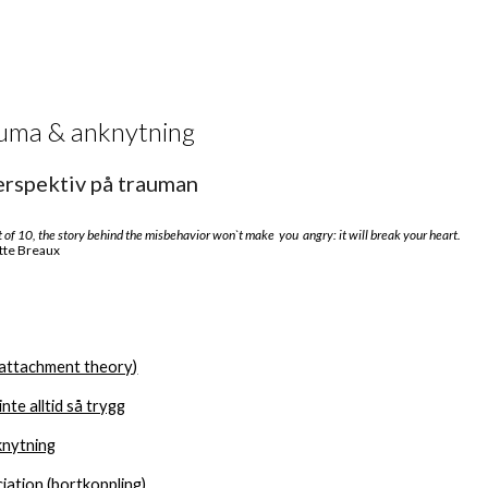
ip to main content
Skip to navigat
uma & anknytning
rspektiv på trauman
t of 10, the story behind the misbehavior won`t make  you  angry: it will break your heart. 
tte Breaux
(attachment theory)
nte alltid så trygg
knytning
ation (bortkoppling)