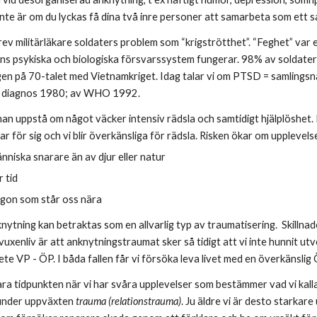
 inte är om du lyckas få dina två inre personer att samarbeta som ett 
v militärläkare soldaters problem som “krigströtthet”. “Feghet” var e
s psykiska och biologiska försvarssystem fungerar. 98% av soldaterna 
igen på 70-talet med Vietnamkriget. Idag talar vi om PTSD = samlings
 diagnos 1980; av WHO 1992. 
man uppstå om något väcker intensiv rädsla och samtidigt hjälplöshet. 
 för sig och vi blir överkänsliga för rädsla. Risken ökar om upplevels
nniska snarare än av djur eller natur
 tid
gon som står oss nära
ytning kan betraktas som en allvarlig typ av traumatisering.  Skillna
vuxenliv är att anknytningstraumat sker så tidigt att vi inte hunnit u
e VP - ÖP. I båda fallen får vi försöka leva livet med en överkänslig 
ra tidpunkten när vi har svåra upplevelser som bestämmer vad vi kallar 
under uppväxten 
trauma (relationstrauma)
. Ju äldre vi är desto starkar