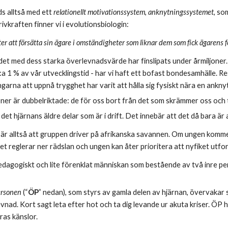
s alltså med ett
 relationellt motivationssystem
, 
anknytningssystemet
, so
vkraften finner vi i evolutionsbiologin:
ter att försätta sin ägare i omständigheter som liknar dem som fick ägarens f
t med dess starka överlevnadsvärde har finslipats under årmiljoner. I
a 1 % av vår utvecklingstid - har vi haft ett bofast bondesamhälle. Re
garna att uppnå trygghet har varit att hålla sig fysiskt nära en ankn
ner är dubbelriktade: de för oss bort från det som skrämmer oss och ti
 det hjärnans äldre delar som är i drift. Det innebär att det då bara 
är alltså att gruppen driver på afrikanska savannen. Om ungen komme
t reglerar ner rädslan och ungen kan åter prioritera att nyfiket utfo
edagogiskt och lite förenklat människan som bestående av två inre per
rsonen 
(“
ÖP
” nedan), som styrs av gamla delen av hjärnan, övervakar s
vnad. Kort sagt leta efter hot och ta dig levande ur akuta kriser. ÖP 
ras känslor.