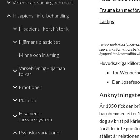
Vetenskap, sanning och makt
Trauma kan medföra
H sapiens - info-behandling
Lästips
H sapiens - kort historik
Hjärnans plasticitet
Denna undersida (= 
not 14b
sapiens - informationsbeh
Synpunkter är som alltid 
Minne och inlärning
Huvudsakliga källor
Varseblivning - hjärnan
Tor Wennerbe
tolkar
Dan Josefsson,
Emotioner
Anknytningste
Placebo
År 1950 fick den br
H sapiens -
barnhemmen efter 2:
försvarssystem
dog av brist på kärle
förälder inte primär
Psykiska variationer
stället är relatione