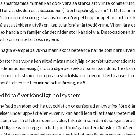
ssa smärtsamma minnen kan dock vara så starka att vi inte kommer und
l för att skydda oss: 
dissociation 
(= bortkoppling); se s 61+. Detta är m
till den metod som eg. ska användas då vi gett upp hoppet om att t ex
 sista tänkbara utvägen: kapitulation/ smärtbedövning. Vi kan lära oss a
ex handla om familjer där det råder stor känslokyla. Dissociationen ä
ch som vi inte lärt oss reglera.
s några exempel på vuxna människors beteende när de som barn utvec
nster hos vuxna kan alltså mätas med hjälp av semistrukturerade inte
(definitionsmässigt) motstridiga perspektiv på sin barndom. T ex kan 
sonen och strax efter uppvisa stark ilska mot denne. Detta anses ber
berättelsen (se t ex 
minne och inlärning
, 
ex 5
). 
dföra överkänsligt hotsystem
hyfsad barndom och ha utvecklat en organiserad anknytning före 6 års
ser under uppväxt eller vuxenliv kan ändå leda till att samarbete me
trauma kan få effekter som är väldigt lika dem som den desorganiserad
idigare varit trygg och haft god förmåga hantera känslor, får då en ö
id desorganiserad anknytning, t ex häftigt humör, depression, sömn