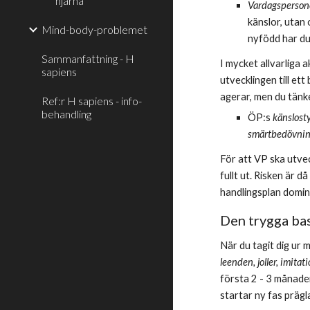
hjärna
Vardagsperson
känslor, utan 
Mind-body-problemet
nyfödd har du 
Sammanfattning - H
I mycket allvarliga a
sapiens
utvecklingen till et
agerar, men du tänke
Ref:r H sapiens - info-
behandling
ÖP:s 
känslost
smärtbedövni
För att VP ska utve
fullt ut. Risken är d
handlingsplan domine
Den trygga base
När du tagit dig ur
leenden, joller, imitat
första 2 - 3 månade
startar ny fas prägl