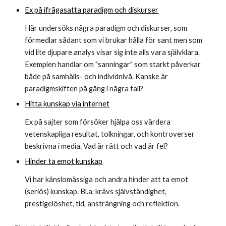
Ex på ifrågasatta paradigm och diskurser
Här undersöks några paradigm och diskurser, som 
förmedlar sådant som vi brukar hålla för sant men som 
vid lite djupare analys visar sig inte alls vara självklara. 
Exemplen handlar om "sanningar" som starkt påverkar 
både på samhälls- och individnivå. Kanske är 
paradigmskiften på gång i några fall?
Hitta kunskap via internet
Ex på sajter som försöker hjälpa oss värdera 
vetenskapliga resultat, tolkningar, och kontroverser 
beskrivna i media. Vad är rätt och vad är fel?
Hinder ta emot kunskap
Vi har känslomässiga och andra hinder att ta emot 
(seriös) kunskap. Bl.a. krävs självständighet, 
prestigelöshet, tid, ansträngning och reflektion.