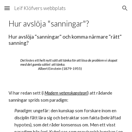
Leif Klöfvers webbplats
Skip to main content
Skip to navigation
Hur avslöja "sanningar"?
Hur avslöja "sanningar" och komma närmare "rätt" 
sanning?
Det krävs ett helt nytt sätt att tänka för att lösa de problem vi skapat 
med det gamla sättet  att tänka.
Albert Einstein (1879-1955)
Vi har redan sett (i 
Modern vetenskapsteori
) att rådande 
sanningar sprids som paradigm:
Paradigm
: ungefär: den kunskap som forskare inom en 
disciplin fått lära sig och betraktar som fakta (bekräftad 
hypotes), som det råder konsensus om. Men ett visst 
paradigm bör (enl. Kuhn) ses som provisorisk kunskap i en 