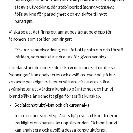
stegvis utveckling, där stabil period (
normalvetenskap
) 
följs av kris för paradigmet och ev. skifte till nytt 
paradigm.
Vi ska se att det finns ett annat besläktat begrepp för 
fenomen, som sprider  sanningar:
Diskurs
: samtalsordning, ett sätt att prata om och förstå 
världen, som mer el mindre tas för given sanning.
I  nedanstående undersidor ska vi närmare se hur dessa 
"sanningar" kan analyseras och avslöjas, exempel på hur 
krisande paradigm och ev. ersättare diskuteras, våra 
svårigheter att värdera kunskap på internet och hur vi 
ibland själva är oemottagliga för seriös kunskap.
Socialkonstruktivism och diskursanalys
:
Ideer om hur vi med språkets hjälp socialt konstruerar 
verkligheten snarare än upptäcker den. Och om hur vi 
kan analysera och avslöja dessa konstruktioner.