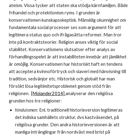
ateism. Vissa tycker att staten ska stödja kärnfamiljen. Både 
frihandel och protektionism ryms. I grunden är 
konservatismen kunskapsskeptisk. Mänsklig okunnighet om 
fundamentala social processer ses som argument för att 
legitimera status quo och ifrågasätta reformer. Man tror 
inte på kontraktsteorier. Religion anses viktig för social 
stabilitet. Konservatismens slutsatser efter analys av 
förhandlingsspelet är att instabiliteten innebär att jämlikhet 
är omöjlig. Konservatismen har historiskt haft en tendens 
att acceptera kvinnoförtryck och slaveri med hänvisning till 
tradition, sedvänjor etc. Historisk och globalt har man 
försökt lösa legitimitetsproblemet genom stöd från 
religionen.  
[Molander2014] 
analyserar den religiösa 
grunden hos tre religioner: 
hinduismen
: Enl. traditionell historieversion legitimeras 
det indiska samhällets struktur, dvs kastväsendet, på 
religiösa grunder. Den andra historieversionen är att 
manliga intränglingar från nordväst med brist på 