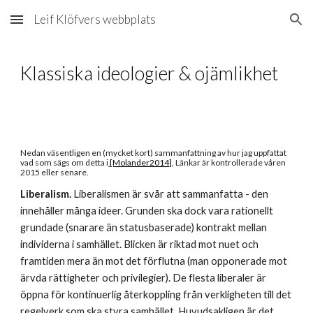
Leif Klöfvers webbplats
Skip to main content
Skip to navigation
Klassiska ideologier & ojämlikhet
Nedan väsentligen en (mycket kort) sammanfattning av hur jag uppfattat 
vad som sägs om detta i
 [Molander2014]
. Länkar är kontrollerade våren 
2015 eller senare.
Liberalism.
 Liberalismen är svår att sammanfatta - den 
innehåller många ideer. Grunden ska dock vara rationellt 
grundade (snarare än statusbaserade) kontrakt mellan 
individerna i samhället. Blicken är riktad mot nuet och 
framtiden mera än mot det förflutna (man opponerade mot 
ärvda rättigheter och privilegier). De flesta liberaler är 
öppna för kontinuerlig återkoppling från verkligheten till det 
regelverk som ska styra samhället. Huvudsakligen är det 