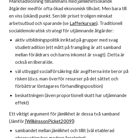
Marknadslösning tillsammans med jämlikhetsökande 
åtgärder medför ofta ökad ekonomisk tillväxt. Men bara till 
en viss (okänd) punkt. Sen blir priset troligen minskat 
arbetsutbud och sparande
(se 
Lafferkurvan
). Traditionell 
socialdemokratisk strategi för utjämnande åtgärder: 
aktiv utbildningspolitik inriktad på grupper med svag 
studietradition (ett mått på framgång är att samband 
mellan föräldrars och barns inkomst är svagt). Detta är 
också en liberal ide.
väl utbyggd socialförsäkring där avgifterna inte beror på 
risken (d.v.s. man överför resurser på det sättet och 
förbättrar löntagares förhandlingsposition)
beskattningen (även proportionell skatt har utjämnande 
effekt)
Ett viktigt argument för jämlikhet är dessa två samband
(Jämför
 [WilkinssonPicket2009]
)
sambandet mellan jämlikhet och tillit (väl etablerad 
observation hos modern forskning)