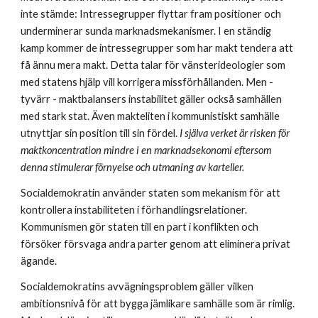
inte stämde: Intressegrupper flyttar fram positioner och 
underminerar sunda marknadsmekanismer. I en ständig 
kamp kommer de intressegrupper som har makt tendera att 
få ännu mera makt. Detta talar för vänsterideologier som 
med statens hjälp vill korrigera missförhållanden. Men - 
tyvärr - maktbalansers instabilitet gäller också samhällen 
med stark stat. Även makteliten i kommunistiskt samhälle 
utnyttjar sin position till sin fördel. 
I själva verket är risken för 
maktkoncentration mindre i en marknadsekonomi eftersom 
denna stimulerar förnyelse och utmaning av karteller.
Socialdemokratin använder staten som mekanism för att 
kontrollera instabiliteten i förhandlingsrelationer. 
Kommunismen gör staten till en part i konflikten och 
försöker försvaga andra parter genom att eliminera privat 
ägande.
Socialdemokratins avvägningsproblem gäller vilken 
ambitionsnivå för att bygga jämlikare samhälle som är rimlig. 