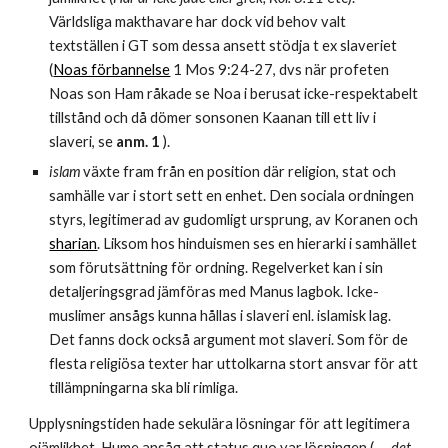
Världsliga makthavare har dock vid behov valt 
textställen i GT som dessa ansett stödja t ex slaveriet 
(
Noas förbannelse
 1 Mos 9:24-27, dvs när profeten 
Noas son Ham råkade se Noa i berusat icke-respektabelt 
tillstånd och då dömer sonsonen Kaanan till ett liv i 
slaveri, se 
anm. 1
 ). 
islam 
växte fram från en position där religion, stat och 
samhälle var i stort sett en enhet. Den sociala ordningen 
styrs, legitimerad av gudomligt ursprung, av Koranen och 
sharian
. Liksom hos hinduismen ses en hierarki i samhället 
som förutsättning för ordning. Regelverket kan i sin 
detaljeringsgrad jämföras med Manus lagbok. Icke-
muslimer ansågs kunna hållas i slaveri enl. islamisk lag. 
Det fanns dock också argument mot slaveri. Som för de 
flesta religiösa texter har uttolkarna stort ansvar för att 
tillämpningarna ska bli rimliga.
Upplysningstiden hade sekulära lösningar för att legitimera 
ojämlikhet. Hume ansåg att status quo var lösningen (
 … det 