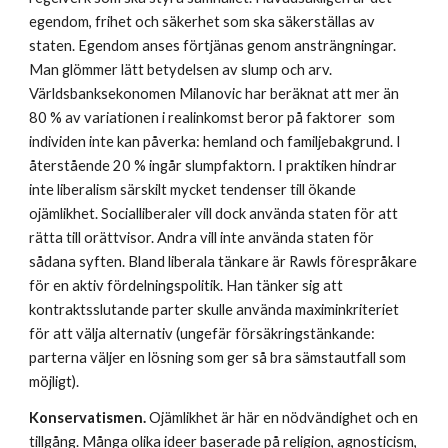
egendom, frihet och säkerhet som ska säkerställas av 
staten. Egendom anses förtjänas genom ansträngningar. 
Man glömmer lätt betydelsen av slump och arv. 
Världsbanksekonomen Milanovic har beräknat att mer än 
80 % av variationen i realinkomst beror på faktorer  som 
individen inte kan påverka: hemland och familjebakgrund. I 
återstående 20 % ingår slumpfaktorn. I praktiken hindrar 
inte liberalism särskilt mycket tendenser till ökande 
ojämlikhet. Socialliberaler vill dock använda staten för att 
rätta till orättvisor. Andra vill inte använda staten för 
sådana syften. Bland liberala tänkare är Rawls förespråkare 
för en aktiv fördelningspolitik. Han tänker sig att 
kontraktsslutande parter skulle använda maximinkriteriet 
för att välja alternativ (ungefär försäkringstänkande: 
parterna väljer en lösning som ger så bra sämstautfall som 
möjligt). 
Konservatismen.
 Ojämlikhet är här en nödvändighet och en 
tillgång. Många olika ideer baserade på religion, agnosticism, 