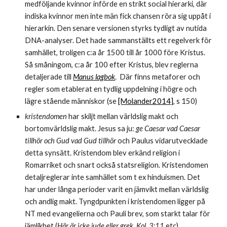
medföljande kvinnor införde en strikt social hierarki, där 
indiska kvinnor men inte män fick chansen röra sig uppåt i 
hierarkin. Den senare versionen styrks tydligt av nutida 
DNA-analyser. Det hade sammanställts ett regelverk för 
samhället, troligen c:a år 1500 till år 1000 före Kristus. 
Så småningom, c:a år 100 efter Kristus, blev reglerna 
detaljerade till 
Manus lagbok
.  Där finns metaforer och 
regler som etablerat en tydlig uppdelning i högre och 
lägre stående människor (se 
[Molander2014]
, s 150)
kristendomen 
har skiljt mellan världslig makt och 
bortomvärldslig makt. Jesus sa ju: 
ge Caesar vad Caesar 
tillhör och Gud vad Gud tillhör
 och Paulus vidarutvecklade 
detta synsätt. Kristendom blev erkänd religion i 
Romarriket och snart också statsreligion. Kristendomen 
detaljreglerar inte samhället som t ex hinduismen. Det 
har under långa perioder varit en jämvikt mellan världslig 
och andlig makt. Tyngdpunkten i kristendomen ligger på 
NT med evangelierna och Pauli brev, som starkt talar för 
jämlikhet (
Här är icke jude eller grek, Kol. 3:11
 etc). 