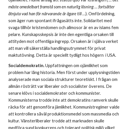
måste omedelbart framstå som en naturlig lösning … fortsätter 
åtnjuta vad han för närvarande är ägare till …
). Omfördelning, 
som äger rum spontant ifrågasätts inte. Solidaritet med 
svaga tillhör kristendomen och allmosor är en av islams fem 
pelare. Kunskapsskepsis är inte den egentliga orsaken till 
attityden mot offentliga ingrepp. Orsaken är i själva verket 
att man vill säkerställa handlingsutrymmet för privat 
maktutövning. Detta är speciellt tydligt hos högern  i USA.
Socialdemokratin.
 Uppfattningen om ojämlikhet som 
problem har lång historia. Men först under upplysningstiden 
analyserade man sociala strukturer teoretiskt. I frågan om 
allmän rösträtt var liberaler och socialister överens. De 
senare klövs i socialdemokrater och kommunister. 
Kommunisterna trodde inte att demokratins ramverk skulle 
räcka för att genomföra jämlikhet. Kommunistregimer valde 
att kontrollera såväl produktionsmedel som massmedia och 
kultur. Vänsterliberaler trodde att marknaden skulle 
medföra sund konkurrens och tolerant politisk miljö vilket 