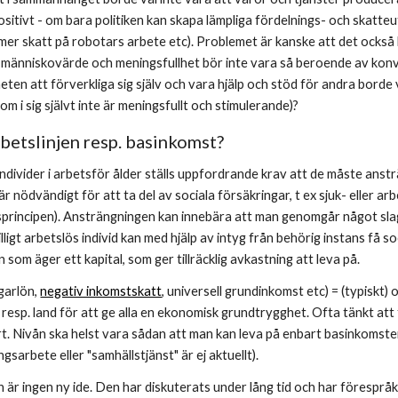
sitivt - om bara politiken kan skapa lämpliga fördelnings- och skatteu
mer skatt på robotars arbete etc). Problemet är kanske att det också b
människovärde och meningsfullhet bör inte vara så beroende av konvent
ten att förverkliga sig själv och vara hjälp och stöd för andra borde vä
m i sig självt inte är meningsfullt och stimulerande)? 
betslinjen resp. basinkomst?
 individer i arbetsför ålder ställs uppfordrande krav att de måste anstr
 är nödvändigt för att ta del av sociala försäkringar, t ex sjuk- eller
lsprincipen). Ansträngningen kan innebära att man genomgår något sla
ligt arbetslös individ kan med hjälp av intyg från behörig instans få s
 som äger ett kapital, som ger tillräcklig avkastning att leva på.
arlön, 
negativ inkomstskatt
, universell grundinkomst etc)
= (typiskt)
 i resp. land för att ge alla en ekonomisk grundtrygghet. Ofta tänkt att
rt. Nivån ska helst vara sådan att man kan leva på enbart basinkomsten
gsarbete eller "samhällstjänst" är ej aktuellt).
är ingen ny ide. Den har diskuterats under lång tid och har förespråk