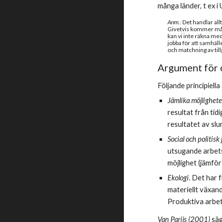
många länder, t ex 
Anm.
: Det handlar a
Givetvis kommer mång
kan vi inte räkna med 
jobba för att samhäll
och matchning av til
Argument för 
Följande principiel
Jämlika möjligheter
resultat från tid
resultatet av slu
Social och politisk
utsugande arbets
möjlighet (jämför
Ekologi
. Det har 
materiellt växan
Produktiva arbet
Van Parijs (2001)
 sä