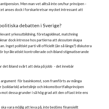
ntipension. Men man vet alltså inte om/hur principen - 
tet anses dock i forskarkretsar mycket intressant att 
politiska debatten i Sverige?
elevant yrkesutbildning, företagsklimat, matchning 
aknar dock intresse hos partierna att 
dessutom 
skapa 
nget politiskt parti vill officiellt (än så länge?) diskutera 
för byråkratiskt kontrollerade och ibland stigmatiserande 
 det ibland svårt att dela på jobb  - det innebär 
ella argument  för basinkomst, som framförts av många 
r (solidarisk) arbetslinje och inkomstbortfallsprincipen 
a mot dessa grunder i så hög grad att den oftast inte ens 
a vara möjlig att leva på, inte bedöms finansiellt 