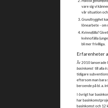
Politisk genomförb
vare sig vi känne
vår situation och
Grundtrygghet kan
lönearbete - om m
Kvinnofälla? 
Givet
kvinnofälla (ung
bli mer frivilliga.
Erfarenheter a
År 2010 lanserade Ir
basinkomst
  till all
tidigare subventions
eftersom man bara s
beroende på bl. a. i
I övrigt har basinkom
har basinkomstproje
basinkomst och 12 k