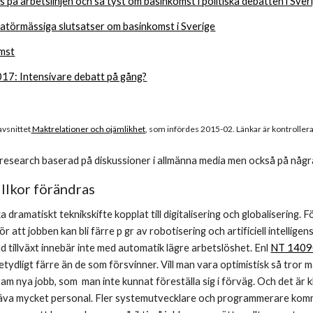
s på arbetslinjen och så tyst om basinkomst i politiska debatten i Sver
atörmässiga slutsatser om basinkomst i Sverige
mst
17: Intensivare debatt på gång?
avsnittet
 Maktrelationer och ojämlikhet
, som infördes 2015-02. Länkar är kontrolle
a research baserad på diskussioner i allmänna media men också på någr
illkor förändras
 dramatiskt teknikskifte kopplat till digitalisering och globalisering. 
r att jobben kan bli färre p gr av robotisering och artificiell intellige
 tillväxt innebär inte med automatik lägre arbetslöshet. Enl 
NT 1409
 betydligt färre än de som försvinner. Vill man vara optimistisk så tror ma
m nya jobb, som  man inte kunnat föreställa sig i förväg. Och det är kla
va mycket personal. Fler systemutvecklare och programmerare kommer a