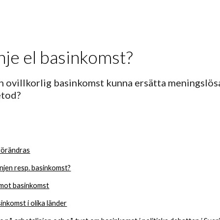
ip to main content
Skip to navigat
nje el basinkomst?
n ovillkorlig basinkomst kunna ersätta meningslö
tod?  
 förändras
injen resp. basinkomst?
mot basinkomst
inkomst i olika länder