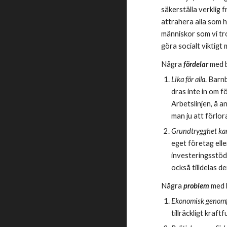
säkerställa verklig f
attrahera alla som h
människor som vi tr
göra socialt viktigt
Några 
fördelar 
med 
Lika för alla
. Barn
dras inte in om 
Arbetslinjen, å a
man ju att förlor
Grundtrygghet kan
eget företag ell
investeringsstöd
också tilldelas 
Några 
problem 
med 
Ekonomisk genomf
tillräckligt kraft