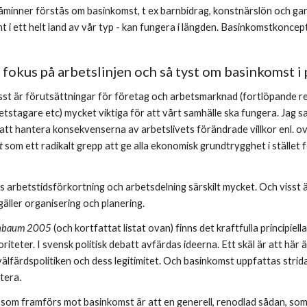
åminner förstås om basinkomst, t ex barnbidrag, konstnärslön och gara
t i ett helt land av vår typ - kan fungera i längden. Basinkomstkoncep
l fokus på arbetslinjen och så tyst om basinkomst i 
 Visst är förutsättningar för företag och arbetsmarknad (fortlöpande r
rbetstagare etc) mycket viktiga för att vårt samhälle ska fungera. Jag s
tt hantera konsekvenserna av arbetslivets förändrade villkor enl. ovan. I
t 
som ett radikalt grepp att ge alla ekonomisk grundtrygghet i stället 
as arbetstidsförkortning och arbetsdelning särskilt mycket. Och visst är
äller organisering och planering.
rnbaum 2005
 (och kortfattat listat ovan) finns det kraftfulla principi
riteter. I svensk politisk debatt avfärdas ideerna. Ett skäl är att här ä
välfärdspolitiken och dess legitimitet. Och basinkomst uppfattas strid
tera.
om framförs mot basinkomst är att en generell, renodlad sådan, som sk