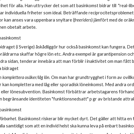
rihet för alla. Han uttrycker det som att basinkomst bidrar till  "real-l
ar individuella friheter som ideal. Beträffande reciprocitetsprobleme
or kan anses vara uppenbara snyltare (
freeriders
) jämfört med de oräkn
 men obetalt arbete.
basinkomst
bidraget (i Sverige) åskådliggör hur också basinkomst kan fungera. De
föräldrarna skaffar högre lön etc. Andra exempel är garantipension och
ndra sidan, tenderar innebära att man förblir i inaktivitet om man fått
a bidraget
 komplettera osäker/låg lön.
 Om man har grundtrygghet i form av ovillk
er kan komplettera med låg eller sporadisk löneinkomst. Med andra ord:
 eller lönesubvention. Basinkomst förbättrar arbetstagarens förhand
den begränsande identiteten "funktionsnedsatt" p gr av bristande attr
basinkomst
örbarhet
. Basinkomst riskerar blir mycket dyrt. Det gäller att hitta e
fulla samtidigt som att en individ helst ska kunna leva på enbart basinko