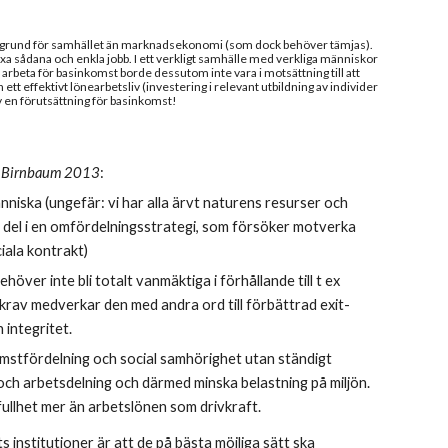
misk grund för samhället än marknadsekonomi (som dock behöver tämjas). 
 sådana och enkla jobb. I ett verkligt samhälle med verkliga människor 
tt arbeta för basinkomst borde dessutom inte vara i motsättning till att 
tt effektivt lönearbetsliv (investering i relevant utbildning av individer 
v en förutsättning för basinkomst!
 
Birnbaum 2013
:
niska (ungefär: vi har alla ärvt naturens resurser och 
 del i en omfördelningsstrategi, som försöker motverka 
ciala kontrakt)
höver inte bli totalt vanmäktiga i förhållande till t ex 
tkrav medverkar den med andra ord till förbättrad exit-
 integritet. 
komstfördelning och social samhörighet utan ständigt 
och arbetsdelning och därmed minska belastning på miljön. 
fullhet mer än arbetslönen som drivkraft.
 institutioner är att de på bästa möjliga sätt ska 