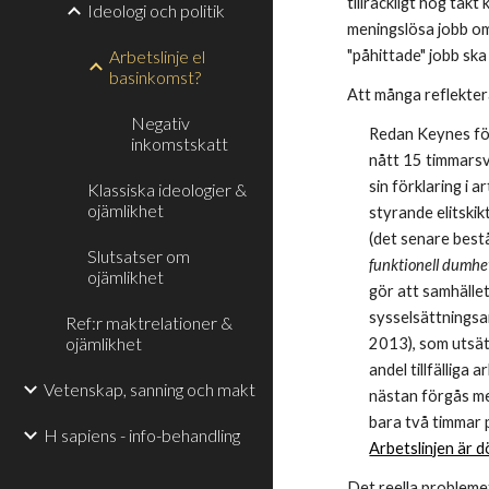
tillräckligt hög tak
Ideologi och politik
meningslösa jobb om 
Arbetslinje el
"påhittade" jobb sk
basinkomst?
Att många reflekter
Negativ
Redan Keynes för
inkomstskatt
nått 15 timmarsve
sin förklaring i ar
Klassiska ideologier &
ojämlikhet
styrande elitskik
(det senare best
Slutsatser om
funktionell dumhe
ojämlikhet
gör att samhället
sysselsättnings
Ref:r maktrelationer &
ojämlikhet
2013), som utsät
andel tillfälliga
Vetenskap, sanning och makt
nästan förgås me
bara två timmar 
H sapiens - info-behandling
Arbetslinjen är 
Det reella probleme