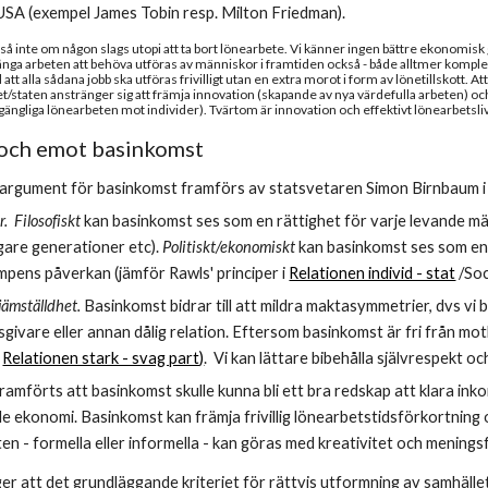
i USA (exempel James Tobin resp. Milton Friedman).
lltså inte om någon slags utopi att ta bort lönearbete. Vi känner ingen bättre ekono
a arbeten att behöva utföras av människor i framtiden också - både alltmer komplexa
att alla sådana jobb ska utföras frivilligt utan en extra morot i form av lönetillskott. A
et/staten anstränger sig att främja innovation (skapande av nya värdefulla arbeten) och e
lgängliga lönearbeten mot individer). Tvärtom är innovation och effektivt lönearbetsli
och emot basinkomst
la argument för basinkomst framförs av statsvetaren Simon Birnbaum i
.  Filosofiskt 
kan basinkomst ses som en rättighet för varje levande män
igare generationer etc). 
Politiskt/ekonomiskt
 kan basinkomst ses som en
mpens påverkan (jämför Rawls' principer i 
Relationen individ - stat
 /So
 jämställdhet.
 Basinkomst bidrar till att mildra maktasymmetrier, dvs vi be
givare eller annan dålig relation. Eftersom basinkomst är fri från mo
 
Relationen stark - svag part)
.  Vi kan lättare bibehålla självrespekt och
framförts att basinkomst skulle kunna bli ett bra redskap att klara in
de ekonomi. Basinkomst kan främja frivillig lönearbetstidsförkortning 
en - formella eller informella - kan göras med kreativitet och menings
ger att det grundläggande kriteriet för rättvis utformning av samhällets