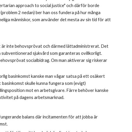
ibertarian approach to social justice" och därför borde 
t (problem 2 nedan) ber han oss fundera på hur många 
eliga människor, som använder det mesta av sin tid för att 
t är inte behovsprövat och därmed lättadministrerat. Det 
 subventionerad sjukvård som garanteras ovillkorligt. 
 behovsprövat socialbidrag. Om man aktiverar sig riskerar 
orllg basinkomst kanske man vågar satsa på ett osäkert 
 basinkomst skulle kunna fungera som (evigt) 
lingsposition mot en arbetsgivare. Färre behöver kanske 
aktivitet på dagens arbetsmarknad.
n fungerande balans där incitamenten för att jobba är 
mst.  