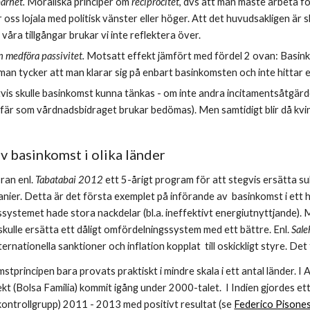
arhet.
 Moraliska principer om 
reciprocitet
, dvs att man måste arbeta för
r oss lojala med politisk vänster eller höger. Att det huvudsakligen är 
 våra tillgångar brukar vi inte reflektera över.
 medföra passivitet. 
Motsatt effekt jämfört med fördel 2 ovan: Basinko
an tycker att man klarar sig på enbart basinkomsten och inte hittar ett 
vis skulle basinkomst kunna tänkas - om inte andra incitamentsåtgärder
efär som vårdnadsbidraget brukar bedömas). Men samtidigt blir då kvi
v basinkomst i olika länder
an enl. 
Tabatabai 2012 
ett 5-årigt program för att stegvis ersätta su
a iranier. Detta är det första exemplet på införande av  basinkomst i ett 
systemet hade stora nackdelar (bl.a. ineffektivt energiutnyttjande). M
kulle ersätta ett dåligt omfördelningssystem med ett bättre. Enl. 
Sale
nternationella sanktioner och inflation kopplat  till oskickligt styre. 
stprincipen bara provats praktiskt i mindre skala i ett antal länder. I A
kt (Bolsa Familia) kommit igång under 2000-talet. 
I Indien gjordes e
ontrollgrupp) 2011 - 2013 med positivt resultat (se 
Federico Pisone