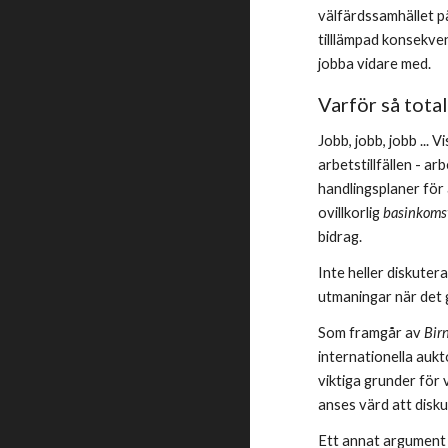
välfärdssamhället p
tilllämpad konsekven
jobba vidare med.
Varför så tota
Jobb, jobb, jobb ...
arbetstillfällen - a
handlingsplaner för a
ovillkorlig 
basinkoms
bidrag. 
Inte heller diskuter
utmaningar när det g
Som framgår av
 Bi
internationella aukto
viktiga grunder för 
anses värd att disku
Ett annat argument s