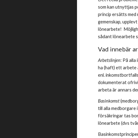
som kan utnyttjas po
princip ersätts med 
gemenskap, upplevt 
lönearbete!  Möjlighe
sådant lönearbete so
Vad innebär ar
Arbetslinjen
: På alla
ha (haft) ett arbete
enl. inkomstbortfal
dokumenterat ofrivil
arbeta är annars den
Basinkomst 
(medborg
till alla medborgare
försäkringar tas bo
lönearbete (dvs tvån
Basinkomstprincipen 