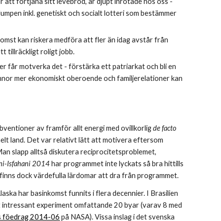
 att förtjäna sitt levebröd, är djupt inrotade hos oss - 
slumpen inkl. genetiskt och socialt lotteri som bestämmer 
mst kan riskera medföra att fler än idag avstår från 
tillräckligt roligt jobb.
 får motverka det - förstärka ett patriarkat och bli en 
nnor mer ekonomiskt oberoende och familjerelationer kan 
bventioner av framför allt energi med ovillkorlig 
de facto 
helt land. Det var relativt lätt att motivera eftersom 
an slapp alltså diskutera reciprocitetsproblemet, 
hi-Isfahani 2014 
har programmet inte lyckats så bra hittills 
Det finns dock värdefulla lärdomar att dra från programmet.
laska har basinkomst funnits i flera decennier. I Brasilien 
tt intressant experiment omfattande 20 byar (varav 8 med 
s föedrag 2014-06
 på NASA). Vissa inslag i det svenska 