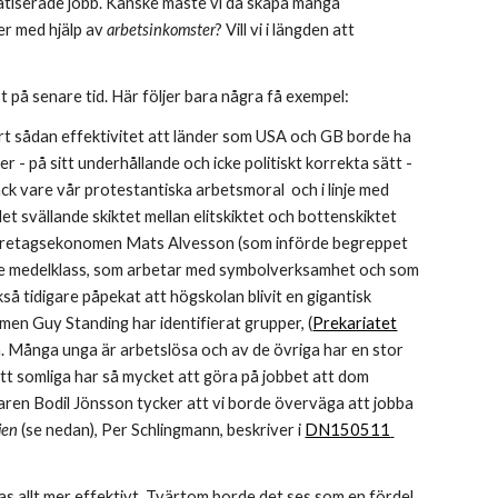
matiserade jobb. Kanske måste vi då skapa många 
er med hjälp av 
arbetsinkomster
? Vill vi i längden att 
på senare tid. Här följer bara några få exempel:  
t sådan effektivitet att länder som USA och GB borde ha 
 på sitt underhållande och icke politiskt korrekta sätt -  
 tack vare vår protestantiska arbetsmoral  och i linje med 
t svällande skiktet mellan elitskiktet och bottenskiktet 
). Företagsekonomen Mats Alvesson (som införde begreppet
nde medelklass, som arbetar med symbolverksamhet och som 
så tidigare påpekat att högskolan blivit en gigantisk 
men Guy Standing har identifierat grupper, (
Prekariatet
 Många unga är arbetslösa och av de övriga har en stor 
tt somliga har så mycket att göra på jobbet att dom 
ren Bodil Jönsson tycker att vi borde överväga att jobba 
jen 
(se nedan), Per Schlingmann, beskriver i 
DN150511 
s allt mer effektivt. Tvärtom borde det ses som en fördel 