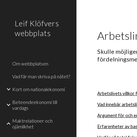
Sk
Leif Klöfvers
webbplats
Arbetsli
Skulle möjlige
fördelningsme
Om webbplatsen
Vad får man skriva på nätet?
Kort om nationalekonomi
Arbetslivets villkor
Beteendeekonomi till
Vad innebär arbetsl
vardags
Argument för och e
Maktrelationer och
ojämlikhet
Erfarenheter av bas