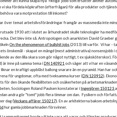
t kommer att kunna skapa nya "riktiga" jobb som ersätter alltmer auto
vi ska fördela köpkraften (efterfrågan) för alla produkter och tjänst
a behöva vara motprestation till inkomst?
ar över temat arbetslivsförändringar framgår av massmedia inte minst 
utsade 1930 att i slutet av århundradet skulle teknologier ha medför
cka. Det blev inte så. Antropologen och anarkisten David Graeber ger -
tikeln 
On the phenomenon of bullshit jobs
 (2013) till varför.  Vi har -
tets önskemål - skapat en mängd (mest administrativa) nonsensjobb i de
ående av den lilla skara som gör något nyttigt, t ex sjuksköterskor
t
) är inne på samma tema i 
DN 140921
 och säger att vi har en växa
 liknar en kraftigt uppblåst ballong snarare än en pyramid. Han har ock
arena för ungdomar, ofta med tveksamma kurser (
DN 120912
). Ekono
ts för den ökande flexibiliteten och osäkerheten på arbetsmarknaden.
 arbeten. Sociologen Roland Paulsen konstaterar i 
Ingenjören 150123 
a
dan andra gör "tomt" jobb flera timmar om dan.  Fysikern och författa
per dag (
Veckans affärer 150217)
. En av arkitekterna bakom 
arbetslin
död
 hur gamla jobbmarknaden försvinner. 
t i sammanhanget borde väl inte vara att varor och tjänster producera