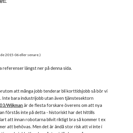
ige?
rade 2015-0
6
 eller senare.) 
a referenser längst ner på denna sida.
Förutom att många jobb tenderar bli korttidsjobb så bör vi 
ns. Inte bara industrijobb utan även tjänstesektorn 
03/Wijkman
 är de flesta forskare överens om att nya 
n förstås inte på detta - historiskt har det hittills 
rt att innan robotarna blivit riktigt bra så kommer t ex 
tt behövas. Men det är ändå stor risk att vi inte i 