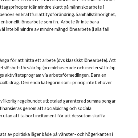
ttagsprinciper (där mindre skatt på människoarbete i 
ehövs en kraftfull attitydförändring. Samhällstillhörighet, 
ionellt lönearbete som f.n.  Arbete är inte bara 
l inte bli mindre av mindre mängd lönearbete (i alla fall 
änga för att hitta ett arbete (dvs klassiskt lönearbete). Att 
 arbetslöshetsförsäkring (premiebaserade och med ersättning 
gs aktivitetsprogram via arbetsförmedlingen. Bara en 
ocialbidrag. Den enda kategorin som i princip inte behöver 
 ovillkorlig regelbundet utbetalad garanterad summa pengar 
 finansieras genom att socialbidrag och sociala 
 utan att ta bort incitament för att dessutom skaffa 
ats av politiska läger både på vänster- och högerkanten i 