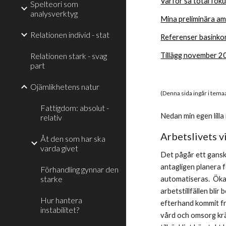
Varför så total foku
Spelteori som
analysverktyg
Mina preliminära am
Relationen individ - stat
Referenser basinko
Relationen stark - svag
Tillägg november 20
part
Ojämlikhetens natur
(Denna sida ingår i tema
Fattigdom: absolut -
Nedan min egen lill
relativ
Arbetslivets v
Åt den som har ska
varda givet
Det pågår ett ganska
antagligen planera fö
Förhandling gynnar den
starke
automatiseras.  Ökad
arbetstillfällen blir
Hur hantera
efterhand kommit fra
instabilitet?
vård och omsorg krä